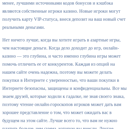
менее, лучшими источниками кодов бонусов и кэшбэка
являются собственные игроки казино. Новые игроки могут
получить карту VIP-статуса, внеся депозит на ваш новый счет
реальными деньгами.
Нет ничего лучше, когда вы хотите играть в азартные игры,
чем настоящие деньги. Когда дело доходит до игр, онлайн-
казино — это глубина, и часто именно глубина игры может
помочь отличить ее от конкурентов. Каждая из опций на
нашем сайте очень надежна, поэтому вы можете делать
покупки в Интернете с уверенностью, что ваши покупки в
Интернете безопасны, защищены и конфиденциальны. Все мы
знаем друзей, которые ходили к гадалке, не зная своего знака,
поэтому чтение онлайн-гороскопов игроков может дать вам
хорошее представление о том, что может ожидать вас в
будущем на этом сайте. Лучше всего то, что вам не нужно
платить больше, чем сумма, которую вы внесли. Другие