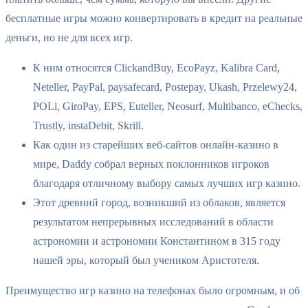
бесплатные игры можно конвертировать в кредит на реальные
деньги, но не для всех игр.
К ним относятся ClickandBuy, EcoPayz, Kalibra Card,
Neteller, PayPal, paysafecard, Postepay, Ukash, Przelewy24,
POLi, GiroPay, EPS, Euteller, Neosurf, Multibanco, eChecks,
Trustly, instaDebit, Skrill.
Как один из старейших веб-сайтов онлайн-казино в
мире, Daddy собрал верных поклонников игроков
благодаря отличному выбору самых лучших игр казино.
Этот древний город, возникший из облаков, является
результатом непрерывных исследований в области
астрономии и астрономии Константином в 315 году
нашей эры, который был учеником Аристотеля.
Преимущество игр казино на телефонах было огромным, и об