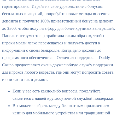
гарантированы. Играйте в свое удовольствие с бонусом
бесплатных вращений, попробуйте новые методы внесения
депозита и получите 100% приветственный бонус на депозит
до $300, чтобы получить фору для более крупных выигрышей.
Панель инструментов разработана таким образом, чтобы
игроки могли легко перемещаться и получать доступ к
информации о своем банкролле. Когда дело доходит до
программного обеспечения: – Отличная поддержка – Daddy
Casino предоставляет очень дружелюбную службу поддержки
для игроков любого возраста, где они могут попросить совета,
и они часто так и делают.
Если у вас есть какие-либо вопросы, пожалуйста,
свяжитесь с нашей круглосуточной службой поддержки.
Вы можете выбрать между бесплатным приложением
казино для мобильного устройства или традиционной