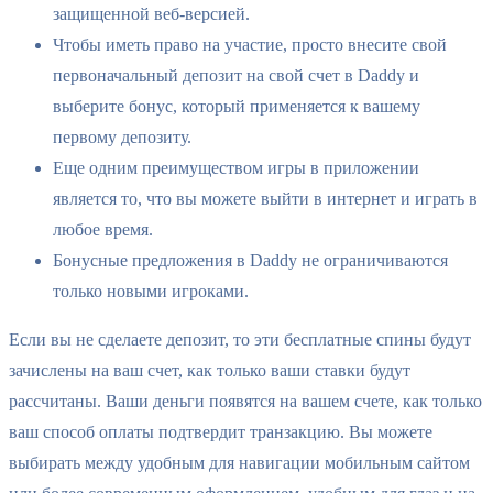
защищенной веб-версией.
Чтобы иметь право на участие, просто внесите свой
первоначальный депозит на свой счет в Daddy и
выберите бонус, который применяется к вашему
первому депозиту.
Еще одним преимуществом игры в приложении
является то, что вы можете выйти в интернет и играть в
любое время.
Бонусные предложения в Daddy не ограничиваются
только новыми игроками.
Если вы не сделаете депозит, то эти бесплатные спины будут
зачислены на ваш счет, как только ваши ставки будут
рассчитаны. Ваши деньги появятся на вашем счете, как только
ваш способ оплаты подтвердит транзакцию. Вы можете
выбирать между удобным для навигации мобильным сайтом