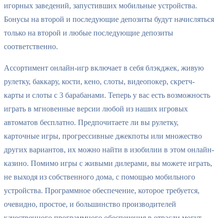
игорных заведений, запустивших мобильные устройства.
Бонусы на второй и последующие депозиты будут начисляться
только на второй и любые последующие депозиты
соответственно.
Ассортимент онлайн-игр включает в себя блэкджек, живую
рулетку, баккару, кости, кено, слоты, видеопокер, скретч-
карты и слоты с 3 барабанами. Теперь у вас есть возможность
играть в мгновенные версии любой из наших игровых
автоматов бесплатно. Предпочитаете ли вы рулетку,
карточные игры, прогрессивные джекпоты или множество
других вариантов, их можно найти в изобилии в этом онлайн-
казино. Помимо игры с живыми дилерами, вы можете играть,
не выходя из собственного дома, с помощью мобильного
устройства. Программное обеспечение, которое требуется,
очевидно, простое, и большинство производителей
качественного программного обеспечения в отрасли могут