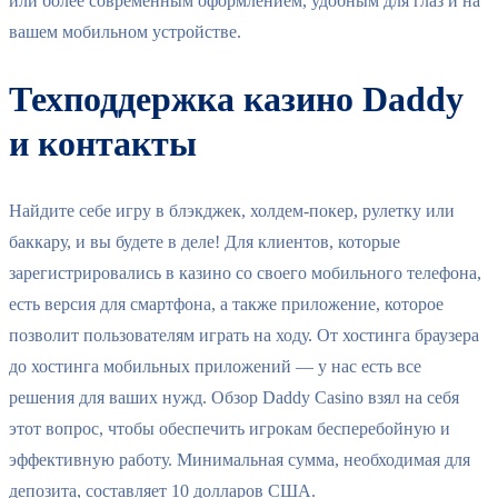
или более современным оформлением, удобным для глаз и на
вашем мобильном устройстве.
Техподдержка казино Daddy
и контакты
Найдите себе игру в блэкджек, холдем-покер, рулетку или
баккару, и вы будете в деле! Для клиентов, которые
зарегистрировались в казино со своего мобильного телефона,
есть версия для смартфона, а также приложение, которое
позволит пользователям играть на ходу. От хостинга браузера
до хостинга мобильных приложений — у нас есть все
решения для ваших нужд. Обзор Daddy Casino взял на себя
этот вопрос, чтобы обеспечить игрокам бесперебойную и
эффективную работу. Минимальная сумма, необходимая для
депозита, составляет 10 долларов США.