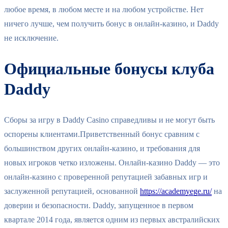
любое время, в любом месте и на любом устройстве. Нет
ничего лучше, чем получить бонус в онлайн-казино, и Daddy
не исключение.
Официальные бонусы клуба
Daddy
Сборы за игру в Daddy Casino справедливы и не могут быть
оспорены клиентами.Приветственный бонус сравним с
большинством других онлайн-казино, и требования для
новых игроков четко изложены. Онлайн-казино Daddy — это
онлайн-казино с проверенной репутацией забавных игр и
заслуженной репутацией, основанной
https://academyege.ru/
на
доверии и безопасности. Daddy, запущенное в первом
квартале 2014 года, является одним из первых австралийских